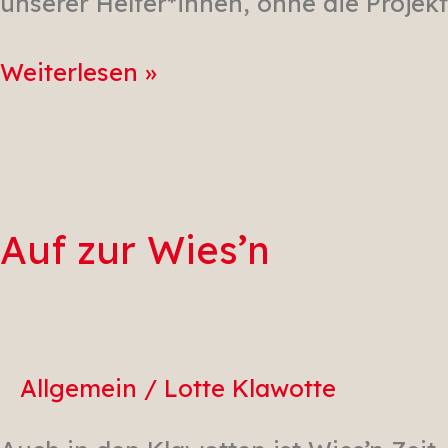
unserer Helfer*innen, ohne die Projek
Weiterlesen »
Auf
zur
Wies’n
Auf zur Wies’n
Allgemein
/
Lotte Klawotte