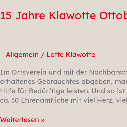
Jahre
Klawotte
15 Jahre Klawotte Otto
Ottobrunn
Allgemein
/
Lotte Klawotte
Im Ortsverein und mit der Nachbarsch
erhaltenes Gebrauchtes abgeben, man 
Hilfe für Bedürftige leisten. Und so i
ca. 30 Ehrenamtliche mit viel Herz, vie
Weiterlesen »