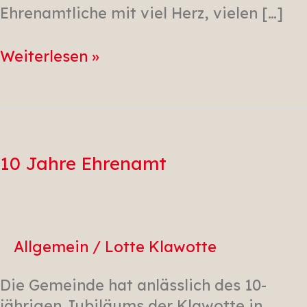
Ehrenamtliche mit viel Herz, vielen […]
Weiterlesen »
10
Jahre
Ehrenamt
10 Jahre Ehrenamt
Allgemein
/
Lotte Klawotte
Die Gemeinde hat anlässlich des 10-
jährigen Jubiläums der Klawotte in