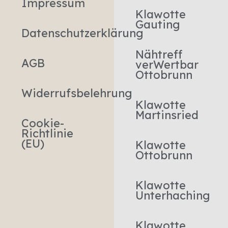
Impressum
Klawotte
Gauting
Datenschutzerklärung
Nähtreff
AGB
verWertbar
Ottobrunn
Widerrufsbelehrung
Klawotte
Martinsried
Cookie-
Richtlinie
(EU)
Klawotte
Ottobrunn
Klawotte
Unterhaching
Klawotte